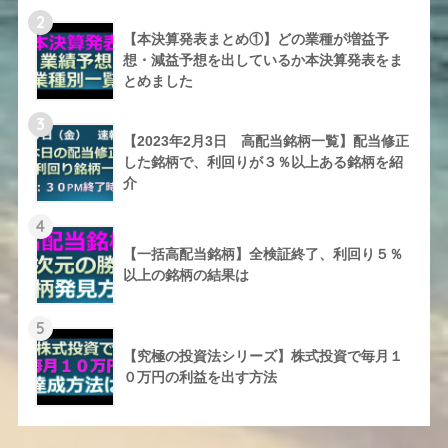
2
【本決算発表まとめ①】どの業種が増益予
想・減益予想を出しているか本決算発表をま
とめました
3
【2023年2月3日 高配当銘柄一覧】配当修正
した銘柄で、利回りが３％以上ある銘柄を紹
介
4
【一括高配当銘柄】全検証終了、利回り５％
以上の銘柄の結果は
5
【究極の投資法シリーズ】株式投資で毎月１
０万円の利益を出す方法