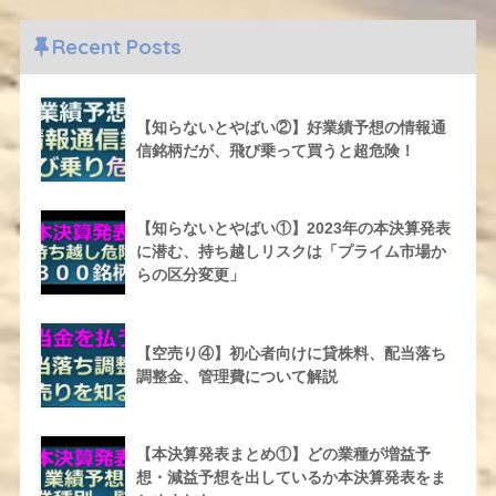
Recent Posts
【知らないとやばい②】好業績予想の情報通
信銘柄だが、飛び乗って買うと超危険！
【知らないとやばい①】2023年の本決算発表
に潜む、持ち越しリスクは「プライム市場か
らの区分変更」
【空売り④】初心者向けに貸株料、配当落ち
調整金、管理費について解説
【本決算発表まとめ①】どの業種が増益予
想・減益予想を出しているか本決算発表をま