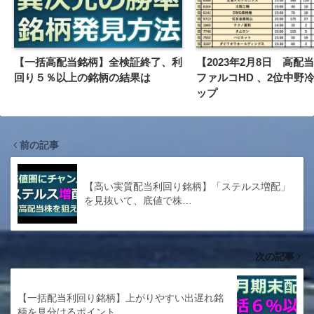
【一括高配当銘柄】全検証終了、利
【2023年2月8日 高配
回り５％以上の銘柄の結果は
ファルコHD 、2位中野
ップ
前の記事
【高い実質配当利回り銘柄】「ステルス増配」
を見抜いて、底値で株…
次の記事
【一括配当利回り銘柄】上がりやすい出遅れ銘
柄を見分けるポイント