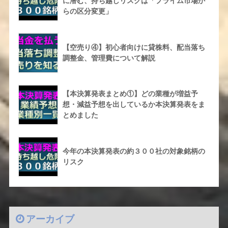
に潜む、持ち越しリスクは「プライム市場か
らの区分変更」
【空売り④】初心者向けに貸株料、配当落ち
調整金、管理費について解説
【本決算発表まとめ①】どの業種が増益予
想・減益予想を出しているか本決算発表をま
とめました
今年の本決算発表の約３００社の対象銘柄の
リスク
アーカイブ