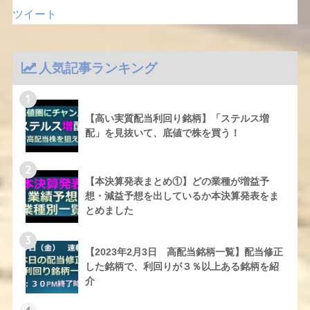
ツイート
人気記事ランキング
1
【高い実質配当利回り銘柄】「ステルス増
配」を見抜いて、底値で株を買う！
2
【本決算発表まとめ①】どの業種が増益予
想・減益予想を出しているか本決算発表をま
とめました
3
【2023年2月3日 高配当銘柄一覧】配当修正
した銘柄で、利回りが３％以上ある銘柄を紹
介