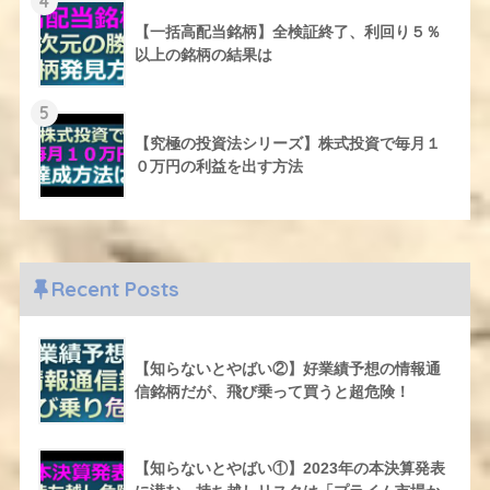
4
【一括高配当銘柄】全検証終了、利回り５％
以上の銘柄の結果は
5
【究極の投資法シリーズ】株式投資で毎月１
０万円の利益を出す方法
Recent Posts
【知らないとやばい②】好業績予想の情報通
信銘柄だが、飛び乗って買うと超危険！
【知らないとやばい①】2023年の本決算発表